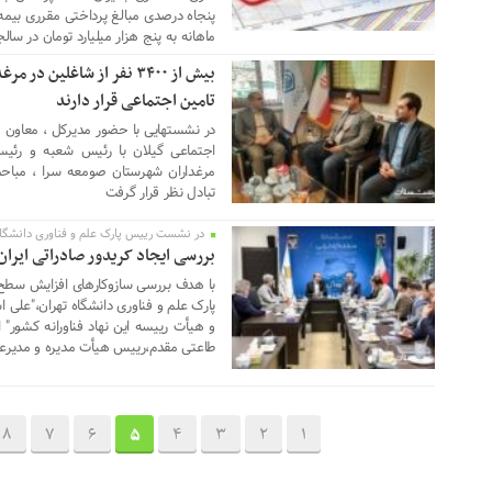
پنجاه درصدی مبالغ پرداختی مقرری بیمه
ماهانه به پنج هزار میلیارد تومان در سالج
بیش از ۳۴۰۰ نفر از شاغل
03 ژوئن 2026
تامین اجتماعی قرار دارند
در نشستهایی با حضور مدیرکل ، معاون م
اجتماعی گیلان با رئیس شعبه و رئیس
مرغداران شهرستان صومعه سرا ، مباح
تبادل نظر قرار گرفت
در نشست رییس پارک علم و فناوری دانشگاه
03 ژوئن 2026
بررسی ایجاد کریدور صادراتی ایران 
با هدف بررسی سازوکارهای افزایش سطح 
پارک علم و فناوری دانشگاه تهران،"علی 
و هیأت رییسه این نهاد فناورانه کشور" ا
طاعتی مقدم،رییس هیأت مدیره و مدیرعام
8
7
6
5
4
3
2
1