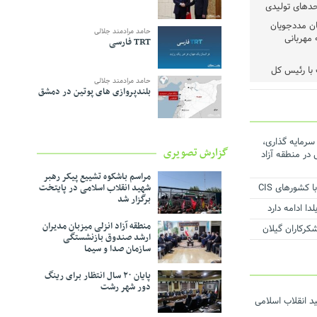
حدهای تولیدی
رم میان مددجویان
حامد مرادمند جلالی
 مهربانی
TRT فارسی
با رئیس‌ کل
حامد مرادمند جلالی
بلندپروازی های پوتین در دمشق
شد
حیط‌زیست
 عملیات اجرایی ۳۱ طرح سرمایه گذاری،
گزارش تصویری
ماعی در منطقه آزاد
ف و مدیریت
مراسم باشکوه تشییع پیکر رهبر
کشورهای CIS
شهید انقلاب اسلامی در پایتخت
برگزار شد
شی حمایت از
ا ادامه دارد
منطقه آزاد انزلی میزبان مدیران
ست
ارشد صندوق بازنشستگی
سازمان صدا و سیما
روژه برق اضطراری
پایان ۲۰ سال انتظار برای رینگ
دور شهر رشت
د انقلاب اسلامی
ر دستور کار