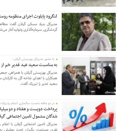
لنگرود پایلوت اجرای منظومه روست
06 ژوئن 2026
مدیرکل بنیاد مسکن گیلان گفت مطالع
گردشگری, سرمایه‌گذاری وتولیدآغاز می‌شو
با حضور مدیرکل بهزیستی گیلان ؛
06 ژوئن 2026
به مناسبت سعید عید غدیر خم از 
مدیرکل بهزیستی گیلان با همراهی جمعی 
همکاران با اهدای شاخه گل به کارکنان
سعید غدیر را تبریک گفت.
در دو ماهه نخست سالجاری انجام پذیرفت
03 ژوئن 2026
پرداخت دویست و هفتاد و دو میلیار
شدگان مشمول تامین اجتماعی گیل
مدیرکل تامین اجتماعی گیلان با اعلام
نفری مستمری بگیران تحت پوشش به آم