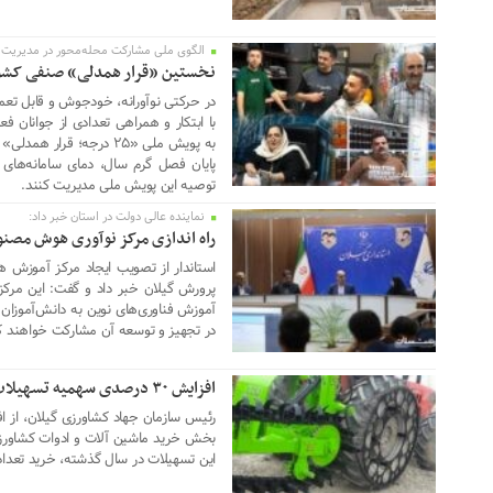
الگوی ملی مشارکت محله‌محور در مدیریت ا
06 ژوئن 2026
نخستین «قرار همدلی» صنفی کش
در حرکتی نوآورانه، خودجوش و قابل تع
با ابتکار و همراهی تعدادی از جوانان 
به پویش ملی «۲۵ درجه؛ قر
پایان فصل گرم سال، دمای سامانه‌های
توصیه این پویش ملی مدیریت کنند.
نماینده عالی دولت در استان خبر داد:
06 ژوئن 2026
راه اندازی مرکز نوآوری هوش مصن
استاندار از تصویب ایجاد مرکز آموزش
پرورش گیلان خبر داد و گفت: این مرک
آموزش فناوری‌های نوین به دانش‌آموزان ر
در تجهیز و توسعه آن مشارکت خواهند ک
افزایش ۳۰ درصدی سهمیه تسهیلات گیلان برای خرید ادوات کشاورزی
06 ژوئن 2026
بخش خرید ماشین آلات و ادوات کشاور
این تسهیلات در سال گذشته، خرید تعداد ۶۷۹ دستگاه را به دنبال داش