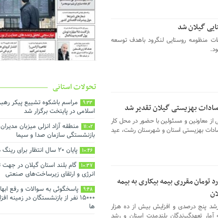
ایی گیلان شد
ات منظومه روستایی لنگرود باهدف توسعه
د.
تحولات استانی
مراسم باشکوه تشییع پیکر رهبر
9:33
سادات بهزیستی گیلان تقدیر شد
اسلامی در پایتخت برگزار شد
از معاونین و مسئولین با حضور در محل کار
منطقه آزاد انزلی میزبان مدیرا
11:02
 سادات بهزیستی استان و شهرستان رشت، عید
بازنشستگی سازمان صدا و سیما
پایان ۲۰ سال انتظار برای رینگ دور شهر رشت
10:46
گام بلند استان گیلان در جهت
10:37
انرژی و ارتقای زیرساخت‌های صنعتی
د تومان مقرری بیمه بیکاری به بیمه
پاسخگوئی به سوالات و رفع ابها
9:48
ان
۱۵۰۰۰ نفر از بازنشستگان در زمینه 
 رشد پنج درصدی و افزایش بیش از ده هزار
ها
ار تعهدگیرندگان بلندمدت استان و رشد