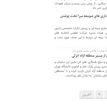
 بیکاری ، از پیش بینی رسیدن میزان تعهدات
اری خبر داد .
ین در مرغداری های صومعه سرا تحت پوشش
نابع بیمه ای و روسای ادارات تخصصی تامین
 هیات مدیره شرکت تعاونی اتحادیه های
ث بیمه ای مرتبط با این صنف مورد بحث و
 تهران با طاعتی مقدم مطرح شد:
از مسیر منطقه آزاد انزلی
و تنوع همکاری های فی مابین این سازمان و
اسدی رییس پارک علم و فناوری دانشگاه تهران
ز منطقه آزاد انزلی بازدید کرده و با "مصطفی
ل سازمان" به تبادل نظر پرداختند.
9
آخرین