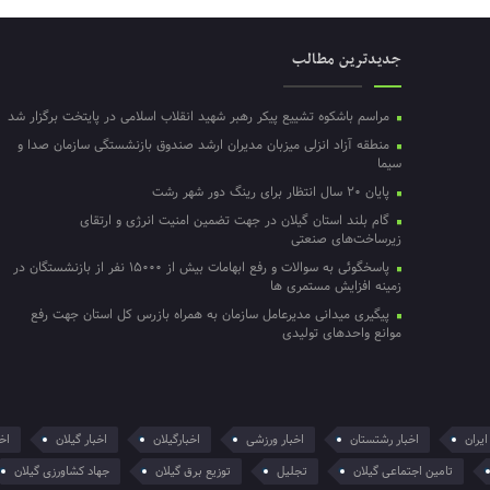
جدیدترین مطالب
مراسم باشکوه تشییع پیکر رهبر شهید انقلاب اسلامی در پایتخت برگزار شد
منطقه آزاد انزلی میزبان مدیران ارشد صندوق بازنشستگی سازمان صدا و
سیما
پایان ۲۰ سال انتظار برای رینگ دور شهر رشت
گام بلند استان گیلان در جهت تضمین امنیت انرژی و ارتقای
زیرساخت‌های صنعتی
پاسخگوئی به سوالات و رفع ابهامات بیش از ۱۵۰۰۰ نفر از بازنشستگان در
زمینه افزایش مستمری ها
پیگیری میدانی مدیرعامل سازمان به همراه بازرس کل استان جهت رفع
موانع واحدهای تولیدی
ایران
اخبار رشتستان
اخبار ورزشی
اخبارگیلان
اخبار گیلان
اخر
تامین اجتماعی گیلان
تجلیل
توزیع برق گیلان
جهاد کشاورزی گیلان