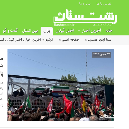
تماس با ما
درباره ما
خانه
آخرین اخبار
اخبار گیلان
ایران
بین الملل
گفت و گو
شما اینجا هستید »
صفحه اصلی »
آرشیو »
آخرین اخبار
,
اخبار گیلان
,
است
07 جولای 2026
مر
شه
پا
مر
رهب
اع
حم
پای