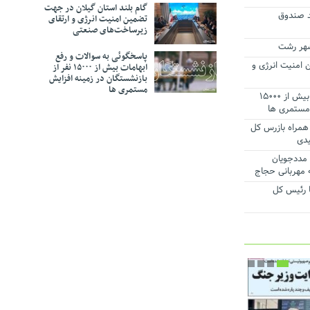
گام بلند استان گیلان در جهت
شد صندوق
تضمین امنیت انرژی و ارتقای
ت و تکریم
زیرساخت‌های صنعتی
ی افزایش
پاسخگوئی به سوالات و رفع
رفت
 امنیت انرژی و
ابهامات بیش از ۱۵۰۰۰ نفر از
بازنشستگان در زمینه افزایش
طقه آزاد
مستمری ها
امی ایران
پاسخگوئی به سوالات و رفع ابهامات بیش از ۱۵۰۰۰
 مستمری ها
همراه بازرس کل
یدی
میان مددجویان
 مهربانی حجاج
 رئیس‌ کل