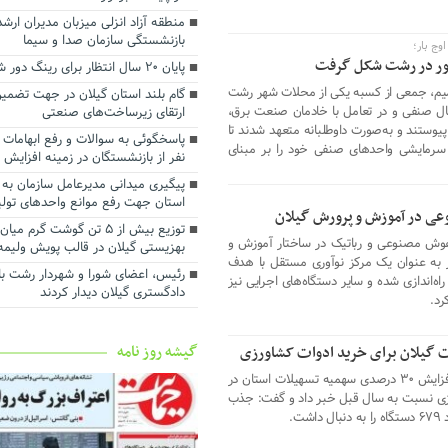
استانداری گیلان
منطقه آزاد انزلی میزبان مدیران ار
رضایت بازنشستگان و بهبود معیش
بازنشستگی سازمان صدا و سیما
وج بار؛
آنها سرلوحه اهداف سازمانی است
ور در رشت شکل گرفت
پایان ۲۰ سال انتظار برای رینگ دور شهر رشت
توسعه شبکه ریلی بندر کاسپین برا
میم، جمعی از کسبه یکی از محلات شهر رشت
ظرفیت ترانزیتی در دستور کار قرار گ
گام بلند استان گیلان در جهت تضمین
فعال صنفی و در تعامل با خادمان صنعت برق،
ارتقای زیرساخت‌های صنعتی
تفاهم‌نامه همکاری میان سازمان من
ار همدلی» پیوستند و به‌صورت داوطلبانه متعهد شدند تا
انزلی و شرکت ملی پست جمهوری اسل
 سرمایشی واحدهای صنفی خود را بر مبنای
امضا شد
نفر از بازنشستگان در زمینه افزایش
پیگیری میدانی مدیرعامل سازمان به 
استان جهت رفع موانع واحدهای تول
وعی در آموزش و پرورش گیلان
توزیع بیش از ۵ تن گوشت گرم 
 هوش مصنوعی و رباتیک در ساختار آموزش و
بهزیستی گیلان در قالب پویش ولیمه
ز به عنوان یک مرکز نوآوری مستقل با هدف
رئیس، اعضای شورا و شهردار رشت با
اه‌اندازی شده و سایر دستگاه‌های اجرایی نیز
دادگستری گیلان دیدار کردند ‌
رد.
گیشه روز نامه
رئیس سازمان جهاد کشاورزی گیلان، از افزایش ۳۰ درصدی سهمیه تسهیلات استان در
زی نسبت به سال قبل خبر داد و گفت: جذب
ت.