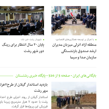
02 جولای 2026
02 جولای 2026
با تمرکز بر توسعه همکاری‌های اقتصادی؛
شهردار رشت خبر داد؛
منطقه آزاد انزلی میزبان مدیران
پایان ۲۰ سال انتظار برای رینگ
ارشد صندوق بازنشستگی
دور شهر رشت
سازمان صدا و سیما
بایگانی‌های ایران - صفحه 5 از 526 - پایگاه خبری رشتستان
بازدید
08 ژوئن 2026
مهر رشت
استاندار گیلان از روند اجرای طرح 
رشت با حدود ۷ هزار مترمربع
فیزیکی این پروژه‌ها قرار گرفت.