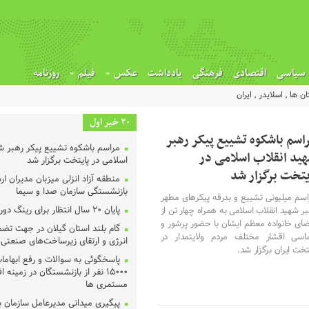
سیاسی
اقتصادی
فرهنگی
یادداشت
عکس
فیلم
روزنامه
ان ها
,
اسلایدر
,
ایران
20 خبر اول
اسم باشکوه تشییع پیکر رهبر
مراسم باشکوه تشییع پیکر رهبر شه
ید انقلاب اسلامی در
اسلامی در پایتخت برگزار شد
یتخت برگزار شد
منطقه آزاد انزلی میزبان مدیران ا
بازنشستگی سازمان صدا و سیما
اسم میلیونی تشییع و بدرقه پیکرهای مطهر
پایان ۲۰ سال انتظار برای رینگ دور شهر رشت
ر شهید انقلاب اسلامی به همراه چهار تن از
ضای خانواده معظم ایشان با حضور پرشور و
گام بلند استان گیلان در جهت تض
اسی اقشار مختلف مردم ولایتمدار در
انرژی و ارتقای زیرساخت‌های صنعتی
تخت ایران برگزار شد.
پاسخگوئی به سوالات و رفع ابهاما
۱۵۰۰۰ نفر از بازنشستگان در زمینه 
مستمری ها
پیگیری میدانی مدیرعامل سازمان ب