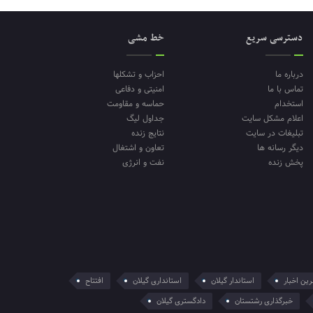
دسترسی سریع
خط مشی
درباره ما
احزاب و تشکلها
تماس با ما
امنیتی و دفاعی
استخدام
حماسه و مقاومت
اعلام مشکل سایت
جداول لیگ
تبلیغات در سایت
نتایج زنده
دیگر رسانه ها
تعاون و اشتغال
پخش زنده
نفت و انرژی
ین اخبار
استاندار گیلان
استانداری گیلان
افتتاح
خبرگذاری رشتستان
دادگستری گیلان