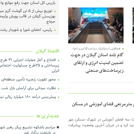
بازرس کل استان جهت رفع موانع وا
توزیع بیش از ۵ تن گوشت گ
02 جولای 2026
بهزیستی گیلان در قالب پویش ولیمه
حجاج
رئیس، اعضای شورا و شهردار رشت 
دادگستری گیلان دیدار کردند ‌
عملیات اجرای طرح هادی آغاز شد
هم‌افزایی استراتژیک سیاست‌گذاری و اجرا؛
اقتصاد گیلان
خرید تضمینی گندم در گیلان آغاز 
گام بلند استان گیلان در جهت
لزوم اجماع رسانه‌ای برای نجات م
افتتاح و آغاز
تضمین امنیت انرژی و ارتقای
گیلان
زیرساختی و ۲۵طرح مسئولیت اجت
زیرساخت‌های صنعتی
انزلی
هم‌افزایی برای ارتقای فرهنگ مصر
بهینه انرژی
محور تقویت زنجیره تأمین منطقه‌ای با 
تأخیر در پرداخت تسهیلات، اثربخ
نظارت میدانی برای آرامش بازار شب یلد
تولید را کاهش می‌دهد
پیش بینی درآمد ۱۸۰ میلیارد ریالی نیشکرکاران گیلان
درآمد پایدار کلید توسعه شهری ا
 استاندار گیلان از طرح۷هزار مترمربعی فضای آموزشی در مسکن
اجرای بیش از ۵۰ پروژه آبرسانی در گیلان
جديدترين ها
ارزش روز ۴۰ میلیارد تومانی پ
احداث سه فضای آموزشی در شهرک مسکن مهر
در شرکت آب منطقه‌ای گیلان
 زیربنا بازدید کرد و در جریان آخرین وضعیت پیشرفت
مراسم باشکوه تشییع پیکر رهبر شهی
توسعه حمل‌ونقل، انرژی و صنعت د
در پایتخت برگزار شد