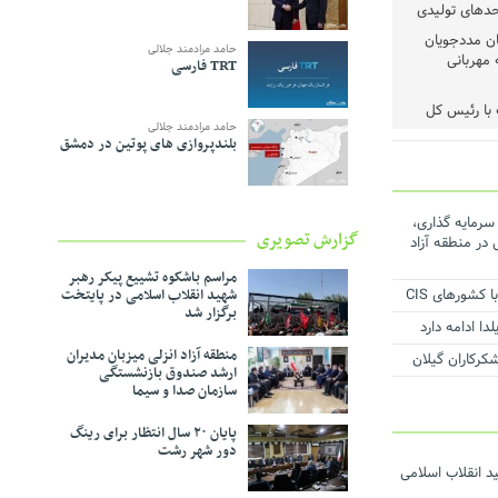
حدهای تولیدی
رم میان مددجویان
حامد مرادمند جلالی
 مهربانی
TRT فارسی
با رئیس‌ کل
حامد مرادمند جلالی
بلندپروازی های پوتین در دمشق
شد
حیط‌زیست
 عملیات اجرایی ۳۱ طرح سرمایه گذاری،
گزارش تصویری
ماعی در منطقه آزاد
ف و مدیریت
مراسم باشکوه تشییع پیکر رهبر
کشورهای CIS
شهید انقلاب اسلامی در پایتخت
برگزار شد
شی حمایت از
ا ادامه دارد
منطقه آزاد انزلی میزبان مدیران
ست
ارشد صندوق بازنشستگی
سازمان صدا و سیما
روژه برق اضطراری
پایان ۲۰ سال انتظار برای رینگ
دور شهر رشت
د انقلاب اسلامی
ر دستور کار