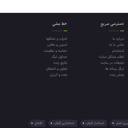
دسترسی سریع
خط مشی
درباره ما
احزاب و تشکلها
تماس با ما
امنیتی و دفاعی
استخدام
حماسه و مقاومت
اعلام مشکل سایت
جداول لیگ
تبلیغات در سایت
نتایج زنده
دیگر رسانه ها
تعاون و اشتغال
پخش زنده
نفت و انرژی
ین اخبار
استاندار گیلان
استانداری گیلان
افتتاح