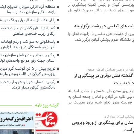
استانداری گیلان
زیستی گیلان و رئیس کمیته پیشگیری از
منطقه آزاد انزلی میزبان مدیران ار
رضایت بازنشستگان و بهبود معیش
ضور اعضای کمیته در دفتر مدیریت اداره کل
بازنشستگی سازمان صدا و سیما
آنها سرلوحه اهداف سازمانی است
پایان ۲۰ سال انتظار برای رینگ دور شهر رشت
توسعه شبکه ریلی بندر کاسپین برا
نت های تنفسی در رشت برگزار شد
ظرفیت ترانزیتی در دستور کار قرار گ
گام بلند استان گیلان در جهت تضمین
ارتقای زیرساخت‌های صنعتی
از عفونت های تنفسی با اولویت آنفلوانزا
تفاهم‌نامه همکاری میان سازمان من
 دانشگاه علوم پزشکی گیلان برگزار شد.
انزلی و شرکت ملی پست جمهوری اسل
امضا شد
نفر از بازنشستگان در زمینه افزایش
پیگیری میدانی مدیرعامل سازمان به 
استان جهت رفع موانع واحدهای تول
توزیع بیش از ۵ تن گوشت گرم 
لان در دومین همایش امامان جمعه:
بهزیستی گیلان در قالب پویش ولیمه
عموم مشترکان در ۴۵ روز گذشته نقش موثری در پیشگیری از
رئیس، اعضای شورا و شهردار رشت با
داشته است
دادگستری گیلان دیدار کردند ‌
یع برق استان طی نشستی با حضور اسدالله
ه ولی فقیه در گیلان و امامان جمعه استان به
عالیت های انجام شده برای مدیریت بار
گیشه روز نامه
کی گیلان اعلام کرد:
ستان برای پیشگیری از ورود ویروس
م است