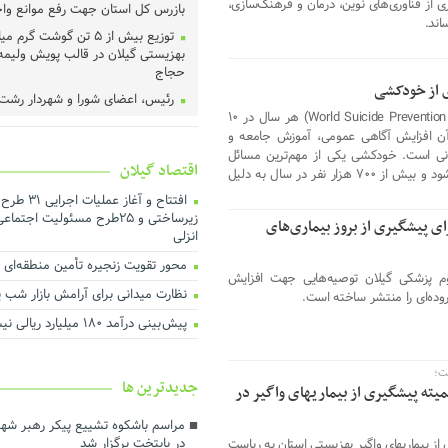
ی از فناوری‌های نوین، درمان و فرهنگ‌سازی،
بازرس کل استان جهت رفع موانع وا
اند.
توزیع بیش از ۵ تن گوشت گ
بهزیستی گیلان در قالب پویش ولیمه
حجاج
 از خودکشی
رئیس، اعضای شورا و شهردار رشت 
روز جهانی پیشگیری از خودکشی (World Suicide Prevention Day) هر سال در ۱۰
دادگستری گیلان دیدار کردند ‌
آن افزایش آگاهی عمومی، آموزش جامعه و
عملیات اجرای طرح هادی آغاز شد
ی است. خودکشی یکی از مهم‌ترین مسائل
اقتصاد گیلان
خرید تضمینی گندم در گیلان آغاز 
بهداشت عمومی در جهان محسوب می‌شود و بیش از ۷۰۰ هزار نفر در سال به دلیل
لزوم اجماع رسانه‌ای برای نجات م
افتتاح و آغاز
گیلان
زیرساختی و ۲۵طرح مسئولیت اجت
ی پیشگیری از بروز بیماری‌های
انزلی
هم‌افزایی برای ارتقای فرهنگ مصر
بهینه انرژی
محور تقویت زنجیره تأمین منطقه‌ای با 
 پزشکی گیلان توصیه‌هایی جهت افزایش
تأخیر در پرداخت تسهیلات، اثربخ
نظارت میدانی برای آرامش بازار شب یلد
روده‌ای را منتشر ساخته است.
تولید را کاهش می‌دهد
پیش بینی درآمد ۱۸۰ میلیارد ریالی نیشکرکاران گیلان
درآمد پایدار کلید توسعه شهری ا
اجرای بیش از ۵۰ پروژه آبرسانی در گیلان
ت؛
جديدترين ها
ارزش روز ۴۰ میلیارد تومانی پ
یته پیشگیری از بیماریهای واگیر در
در شرکت آب منطقه‌ای گیلان
مراسم باشکوه تشییع پیکر رهبر شهی
توسعه حمل‌ونقل، انرژی و صنعت د
در پایتخت برگزار شد
ز بیماریهای واگیر بهزیستی استان به ریاست