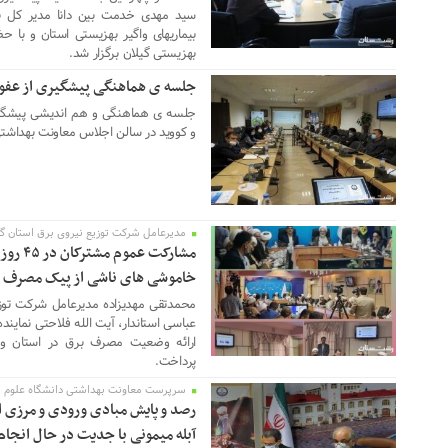
سید مهدی خدمت بین دانا مدیر کل به
بیماریهای واگیر بهزیستی استان و با ح
بهزیستی گیلان برگزار شد.
جلسه ی هماهنگی پیشگیری از عفو
02 نوامبر 2022
جلسه ی هماهنگی و هم اندیشی پیشگیری 
و کووید در سالن اجلاس معاونت بهداشتی
مدیرعامل شرکت توزیع نیروی برق استان گی
06 جولای 2022
مشارکت 
خاموشی های ناشی از پیک مصرف 
محمدتقی مهدیزاده مدیرعامل شرکت توز
عباسی استاندار، آیت الله فلاحتی نمایند
ارائه وضعیت مصرف برق در استان و ف
پرداخت.
سرپرست معاونت بهداشتی دانشگاه علوم پزش
26 مه 2022
رصد و پایش مبادی ورودی و مرزی ا
آبله میمونی با جدیت در حال انجا